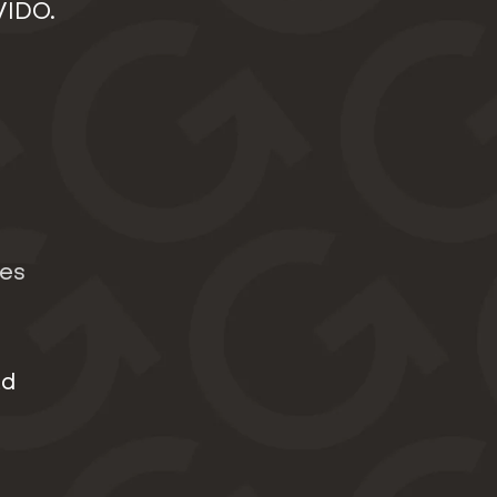
VIDO.
es
ad