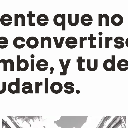
ente que no
e convertirs
mbie, y tu d
udarlos.