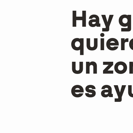
Hay g
quier
un zo
es ay