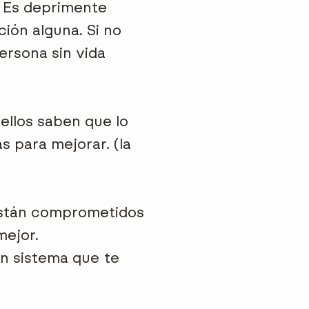
n. Es deprimente
ión alguna. Si no
ersona sin vida
llos saben que lo
 para mejorar. (l
a
Están comprometidos
mejor.
un sistema que te