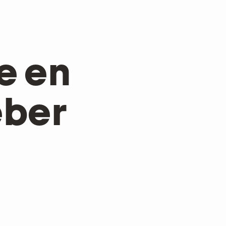
e en
eber