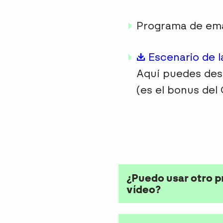
Programa de ema
Escenario de l
Aquí puedes des
(es el bonus del 
¿Puedo usar otro p
vídeo?